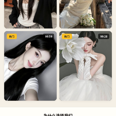
热门
99:59
热门
99:28
南达科他山峰
密苏里边境
奇幻
19万
家庭
19万
6.9
7.3
破碎镜像
温莎城堡·重制版
为什么选择我们
奇幻
18万
科幻
18万
7.7
8.2