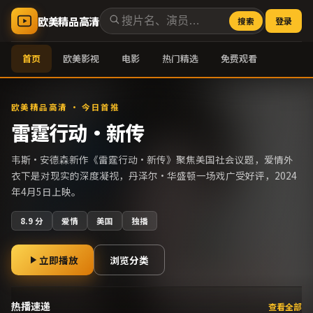
欧美精品高清
登录
搜索
首页
欧美影视
电影
热门精选
免费观看
欧美精品高清
· 今日首推
雷霆行动·新传
韦斯·安德森新作《雷霆行动·新传》聚焦美国社会议题，爱情外
衣下是对现实的深度凝视，丹泽尔·华盛顿一场戏广受好评，2024
年4月5日上映。
8.9
分
爱情
美国
独播
立即播放
浏览分类
热播速递
查看全部