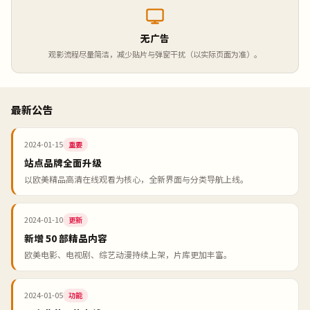
无广告
观影流程尽量简洁，减少贴片与弹窗干扰（以实际页面为准）。
最新公告
2024-01-15
重要
站点品牌全面升级
以欧美精品高清在线观看为核心，全新界面与分类导航上线。
2024-01-10
更新
新增 50 部精品内容
欧美电影、电视剧、综艺动漫持续上架，片库更加丰富。
2024-01-05
功能