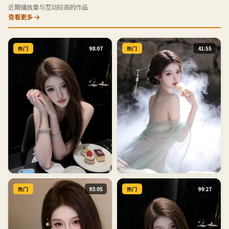
近期播放量与互动较高的作品
查看更多
热门
98:07
热门
41:55
热门
93:05
热门
99:27
约克郡警局
白厅档案·外传
剧情
20万
犯罪
20万
7.3
8.5