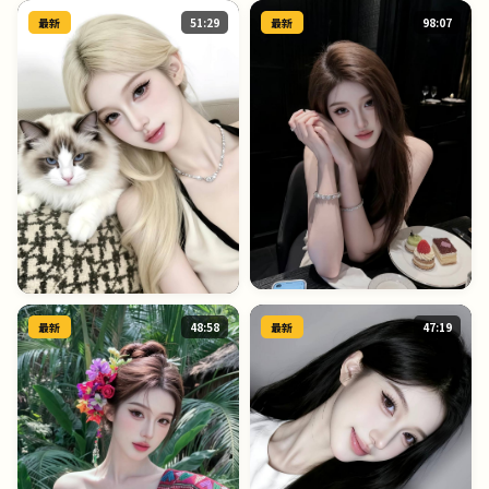
最新
51:29
最新
98:07
蓝色地平线
布里斯托港·外传
战争
20万
科幻
3.8万
8.4
7.0
最新
48:58
最新
47:19
约克郡警局
剑桥谜案·外传
剧情
20万
7.3
奇幻
13万
9.6