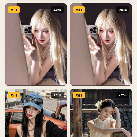
热门
53:46
热门
99:26
迷雾侦探
北达科他油田
家庭
19万
8.4
惊悚
19万
7.2
热门
47:36
热门
27:57
孤城烽火
塞纳河畔
喜剧
19万
犯罪
19万
7.3
9.6